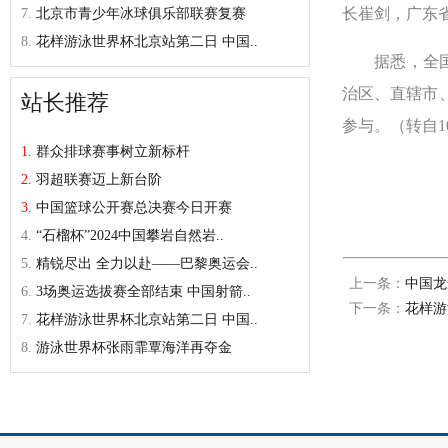
长崔剑，广东
7.
北京市青少年冰球俱乐部联赛复赛
8.
花样游泳世界杯北京站第二日 中国..
据悉，全
治区、直辖市
站长推荐
参与。（转自1
1.
群众排球赛事树立新标杆
2.
羽超联赛迈上新台阶
3.
中国篮球公开赛总决赛今日开赛
4.
“石榴杯”2024中国攀岩自然岩..
5.
精锐尽出 全力以赴——巴黎奥运会..
上一条：
中国龙
6.
3场奥运选拔赛全部结束 中国射箭..
下一条：
花样游
7.
花样游泳世界杯北京站第二日 中国..
8.
游泳世界杯张雨霏覃海洋再夺金