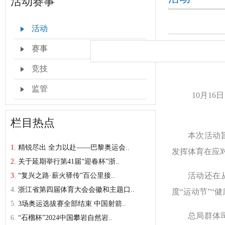
活动赛事
活动
赛事
竞技
监管
10月1
栏目热点
本次活动
1.
精锐尽出 全力以赴——巴黎奥运会..
发挥体育在应
2.
关于延期举行第41届“迎春杯”浙..
活动还在
3.
“复兴之路·薪火驿传”百公里接..
4.
浙江省第四届体育大会会徽和主题口..
度“运动节”“健
5.
3场奥运选拔赛全部结束 中国射箭..
总局群体
6.
“石榴杯”2024中国攀岩自然岩..