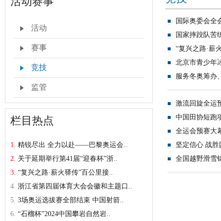
活动赛事
国际奥委会全
活动
国家摔跤队苦
赛事
“复兴之路·薪
北京市青少年
竞技
服务冬奥筹办、
监管
激流回旋全运
中国田协短跑
栏目热点
全运会预赛大
1.
精锐尽出 全力以赴——巴黎奥运会..
坚定信心 战胜
2.
关于延期举行第41届“迎春杯”浙..
全国越野滑雪
3.
“复兴之路·薪火驿传”百公里接..
4.
浙江省第四届体育大会会徽和主题口..
5.
3场奥运选拔赛全部结束 中国射箭..
6.
“石榴杯”2024中国攀岩自然岩..