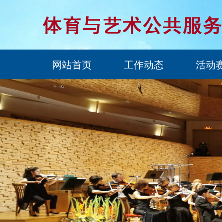
网站首页
工作动态
活动