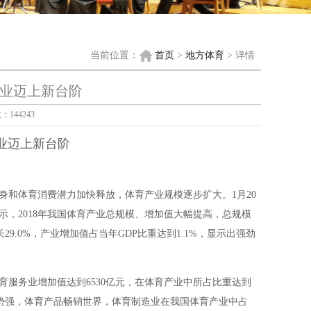
当前位置：
首页
>
地方体育
> 详情
业迈上新台阶
144243
业迈上新台阶
和体育消费潜力加快释放，体育产业规模逐步扩大。1月20
示，2018年我国体育产业总规模、增加值大幅提高，总规模
年增长29.0%，产业增加值占当年GDP比重达到1.1%，显示出强劲
服务业增加值达到6530亿元，在体育产业中所占比重达到
优势强，体育产品畅销世界，体育制造业在我国体育产业中占