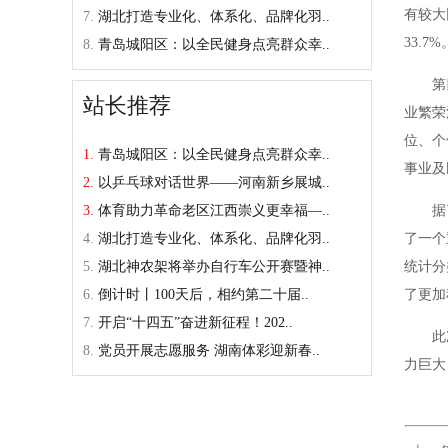
有较大
7.
湖北打造专业化、体系化、品牌化羽..
33.7%
8.
青岛城阳区：以全民健身点亮群众幸..
第四次
站长推荐
业繁荣
位、个
1.
青岛城阳区：以全民健身点亮群众幸..
事业及
2.
以乒乓球对话世界——河南新乡展城..
3.
体育助力革命老区江西崇义更幸福—..
据了解
4.
湖北打造专业化、体系化、品牌化羽..
了一个
5.
湖北神农架将举办自行车公开赛暨神..
统计分
6.
倒计时丨100天后，相约第二十届..
了更加
7.
开启“十四五”奋进新征程！202..
此次发
8.
党员开展志愿服务 湖南体彩迎新春..
力巨大