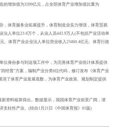
造的增加值为3399亿元，占全部体育产业增加值比重为
阶，体育服务业拓展提升，体育制造业实力增强，体育贸易
人单位23.8万个，从业人员443.9万人(不包括产业活动单
元。体育产业企业法人单位营业收入23460.4亿元。体育行政
单位身份参与到这项工作中，为完善体育产业统计体系提供
“四经普”方案，编制产业分类6位代码，修订发布《体育产业
地摸清了体育产业发展底数，为体育产业政策、规划制定提供
等最新资料核算得出。数据显示，我国体育产业前景广阔，潜
柱性产业。(转自1月21日《中国体育报》01版)