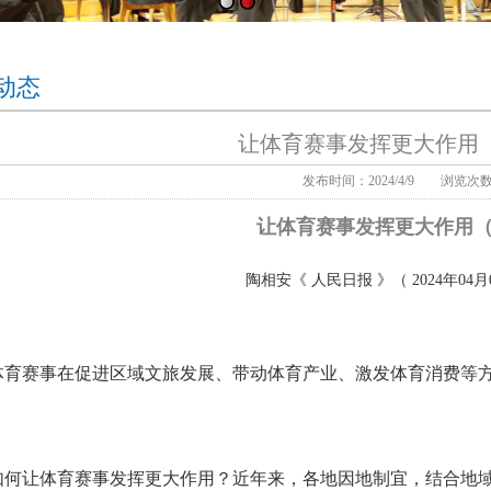
动态
让体育赛事发挥更大作用
发布时间：2024/4/9
浏览次数：
让体育赛事发挥更大作用
陶相安
《 人民日报 》（ 2024年04月
赛事在促进区域文旅发展、带动体育产业、激发体育消费等方
让体育赛事发挥更大作用？近年来，各地因地制宜，结合地域特