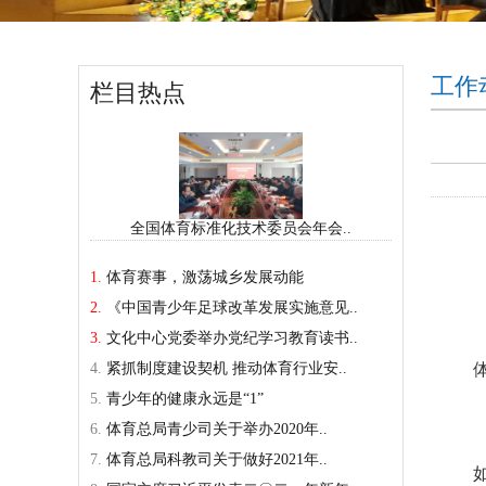
工作
栏目热点
全国体育标准化技术委员会年会..
1.
体育赛事，激荡城乡发展动能
2.
《中国青少年足球改革发展实施意见..
3.
文化中心党委举办党纪学习教育读书..
体育
4.
紧抓制度建设契机 推动体育行业安..
5.
青少年的健康永远是“1”
6.
体育总局青少司关于举办2020年..
7.
体育总局科教司关于做好2021年..
如何