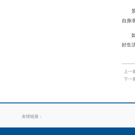
景区
自身
如今
好生
上一
下一
友情链接：